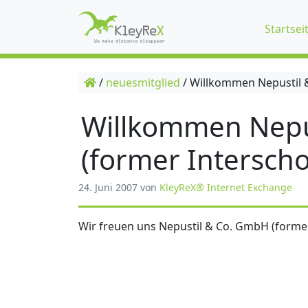
Startsei
/
neuesmitglied
/
Willkommen Nepustil &
Willkommen Nepu
(former Interscho
24. Juni 2007
von
KleyReX® Internet Exchange
Wir freuen uns Nepustil & Co. GmbH (former