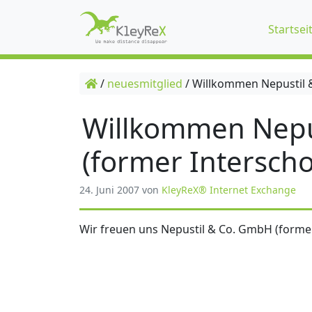
Startsei
/
neuesmitglied
/
Willkommen Nepustil &
Willkommen Nepu
(former Interscho
24. Juni 2007
von
KleyReX® Internet Exchange
Wir freuen uns Nepustil & Co. GmbH (former