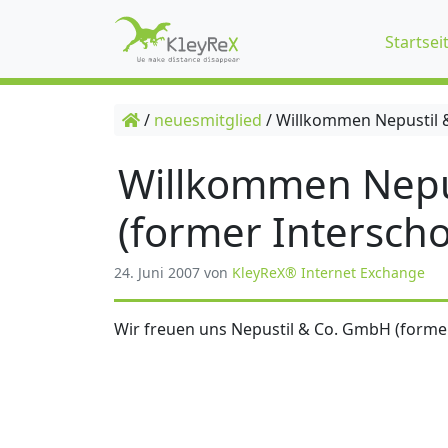
Startsei
/
neuesmitglied
/
Willkommen Nepustil &
Willkommen Nepu
(former Interscho
24. Juni 2007
von
KleyReX® Internet Exchange
Wir freuen uns Nepustil & Co. GmbH (former