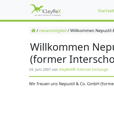
Startsei
/
neuesmitglied
/
Willkommen Nepustil &
Willkommen Nepu
(former Interscho
24. Juni 2007
von
KleyReX® Internet Exchange
Wir freuen uns Nepustil & Co. GmbH (former