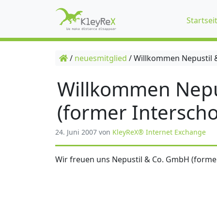
Startsei
/
neuesmitglied
/
Willkommen Nepustil &
Willkommen Nepu
(former Interscho
24. Juni 2007
von
KleyReX® Internet Exchange
Wir freuen uns Nepustil & Co. GmbH (former