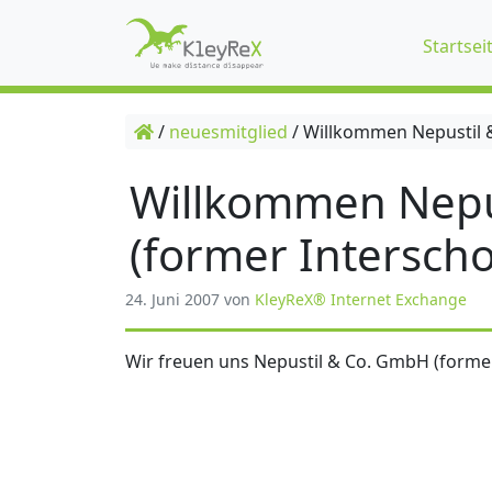
Startsei
/
neuesmitglied
/
Willkommen Nepustil &
Willkommen Nepu
(former Interscho
24. Juni 2007
von
KleyReX® Internet Exchange
Wir freuen uns Nepustil & Co. GmbH (former