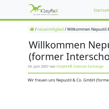
Startsei
/
neuesmitglied
/
Willkommen Nepustil &
Willkommen Nepu
(former Interscho
24. Juni 2007
von
KleyReX® Internet Exchange
Wir freuen uns Nepustil & Co. GmbH (former