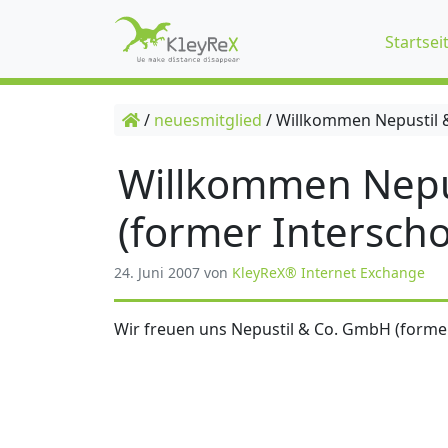
Startsei
/
neuesmitglied
/
Willkommen Nepustil &
Willkommen Nepu
(former Interscho
24. Juni 2007
von
KleyReX® Internet Exchange
Wir freuen uns Nepustil & Co. GmbH (former