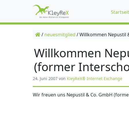
Startsei
/
neuesmitglied
/
Willkommen Nepustil &
Willkommen Nepu
(former Interscho
24. Juni 2007
von
KleyReX® Internet Exchange
Wir freuen uns Nepustil & Co. GmbH (former