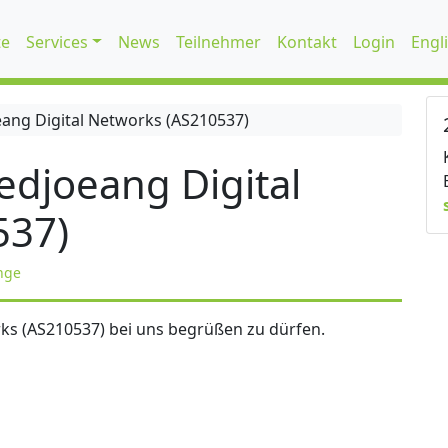
te
Services
News
Teilnehmer
Kontakt
Login
Engl
ang Digital Networks (AS210537)
djoeang Digital
537)
nge
ks (AS210537) bei uns begrüßen zu dürfen.