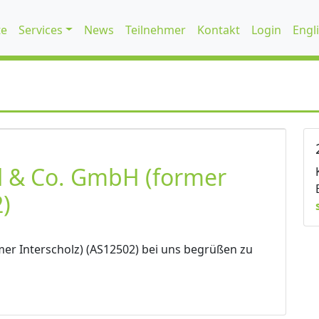
te
Services
News
Teilnehmer
Kontakt
Login
Engl
l & Co. GmbH (former
)
er Interscholz) (AS12502) bei uns begrüßen zu