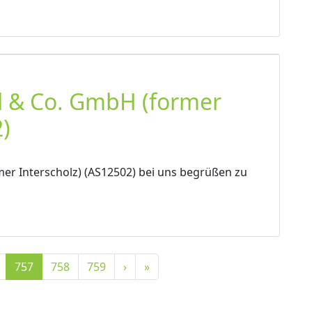
l & Co. GmbH (former
)
er Interscholz) (AS12502) bei uns begrüßen zu
C
P
P
757
758
759
›
»
u
a
a
r
g
g