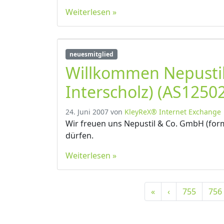
Weiterlesen »
neuesmitglied
Willkommen Nepusti
Interscholz) (AS12502
24. Juni 2007
von
KleyReX® Internet Exchange
Wir freuen uns Nepustil & Co. GmbH (form
dürfen.
Weiterlesen »
P
P
P
«
‹
755
756
a
a
a
g
g
g
e