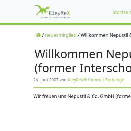
Startsei
/
neuesmitglied
/
Willkommen Nepustil &
Willkommen Nepu
(former Interscho
24. Juni 2007
von
KleyReX® Internet Exchange
Wir freuen uns Nepustil & Co. GmbH (former