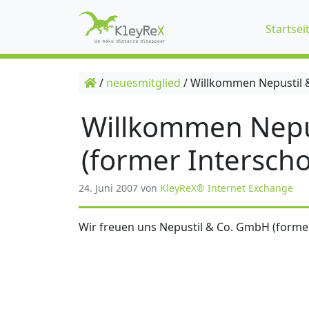
Startsei
/
neuesmitglied
/
Willkommen Nepustil &
Willkommen Nepu
(former Interscho
24. Juni 2007
von
KleyReX® Internet Exchange
Wir freuen uns Nepustil & Co. GmbH (former