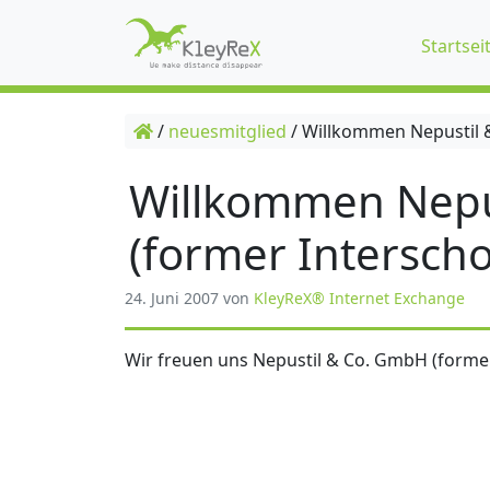
Startsei
/
neuesmitglied
/
Willkommen Nepustil &
Willkommen Nepu
(former Interscho
24. Juni 2007
von
KleyReX® Internet Exchange
Wir freuen uns Nepustil & Co. GmbH (former