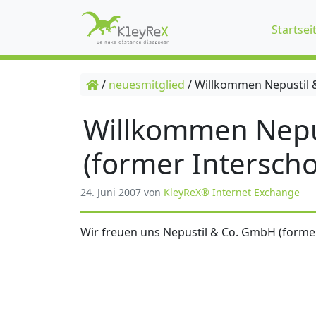
Startsei
/
neuesmitglied
/
Willkommen Nepustil &
Willkommen Nepu
(former Interscho
24. Juni 2007
von
KleyReX® Internet Exchange
Wir freuen uns Nepustil & Co. GmbH (former