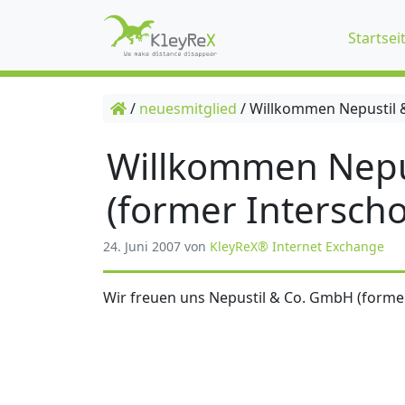
Startsei
/
neuesmitglied
/
Willkommen Nepustil &
Willkommen Nepu
(former Interscho
24. Juni 2007
von
KleyReX® Internet Exchange
Wir freuen uns Nepustil & Co. GmbH (former