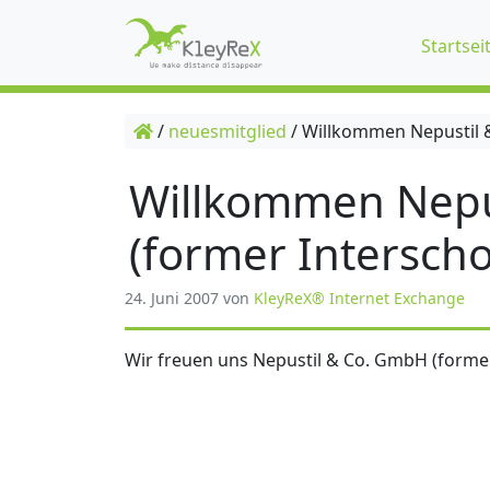
Startsei
/
neuesmitglied
/
Willkommen Nepustil &
Willkommen Nepu
(former Interscho
24. Juni 2007
von
KleyReX® Internet Exchange
Wir freuen uns Nepustil & Co. GmbH (former