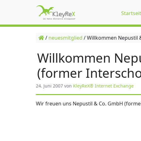
Startsei
/
neuesmitglied
/
Willkommen Nepustil &
Willkommen Nepu
(former Interscho
24. Juni 2007
von
KleyReX® Internet Exchange
Wir freuen uns Nepustil & Co. GmbH (former