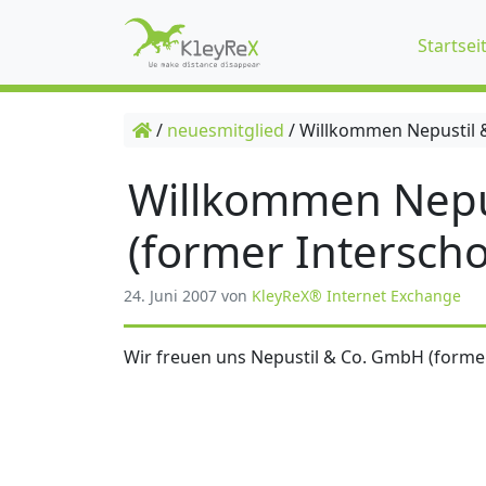
Startsei
/
neuesmitglied
/
Willkommen Nepustil &
Willkommen Nepu
(former Interscho
24. Juni 2007
von
KleyReX® Internet Exchange
Wir freuen uns Nepustil & Co. GmbH (former