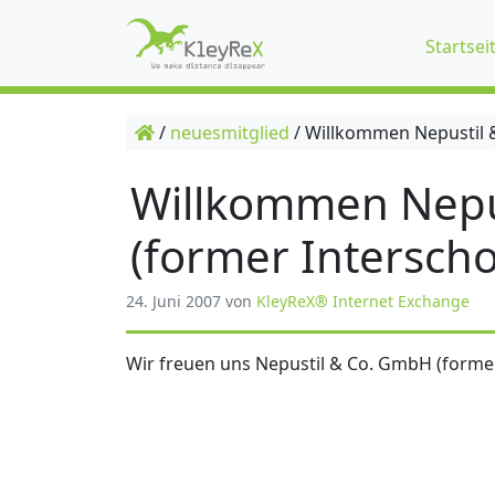
Startsei
/
neuesmitglied
/
Willkommen Nepustil &
Willkommen Nepu
(former Interscho
24. Juni 2007
von
KleyReX® Internet Exchange
Wir freuen uns Nepustil & Co. GmbH (former