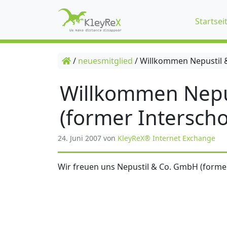
Startsei
/
neuesmitglied
/
Willkommen Nepustil &
Willkommen Nepu
(former Interscho
24. Juni 2007
von
KleyReX® Internet Exchange
Wir freuen uns Nepustil & Co. GmbH (former