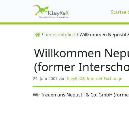
Startsei
/
neuesmitglied
/
Willkommen Nepustil &
Willkommen Nepu
(former Interscho
24. Juni 2007
von
KleyReX® Internet Exchange
Wir freuen uns Nepustil & Co. GmbH (former