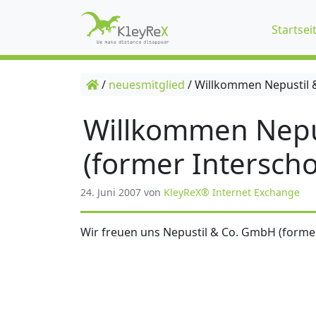
Startsei
/
neuesmitglied
/
Willkommen Nepustil &
Willkommen Nepu
(former Interscho
24. Juni 2007
von
KleyReX® Internet Exchange
Wir freuen uns Nepustil & Co. GmbH (former