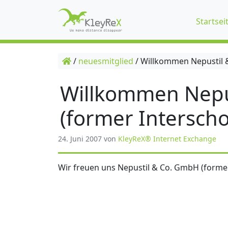
Startsei
/
neuesmitglied
/
Willkommen Nepustil &
Willkommen Nepu
(former Interscho
24. Juni 2007
von
KleyReX® Internet Exchange
Wir freuen uns Nepustil & Co. GmbH (former