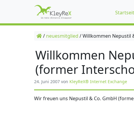
Startsei
/
neuesmitglied
/
Willkommen Nepustil &
Willkommen Nepu
(former Interscho
24. Juni 2007
von
KleyReX® Internet Exchange
Wir freuen uns Nepustil & Co. GmbH (former