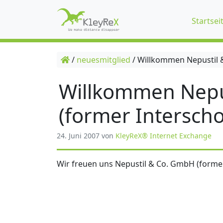
Startsei
/
neuesmitglied
/
Willkommen Nepustil &
Willkommen Nepu
(former Interscho
24. Juni 2007
von
KleyReX® Internet Exchange
Wir freuen uns Nepustil & Co. GmbH (former