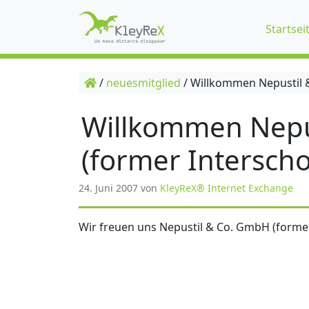
Startsei
/
neuesmitglied
/
Willkommen Nepustil &
Willkommen Nepu
(former Interscho
24. Juni 2007
von
KleyReX® Internet Exchange
Wir freuen uns Nepustil & Co. GmbH (former